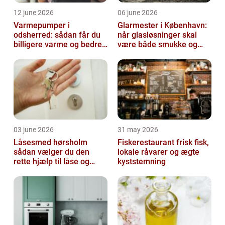
12 june 2026
06 june 2026
Varmepumper i
Glarmester i København:
odsherred: sådan får du
når glasløsninger skal
billigere varme og bedre
være både smukke og
indeklima
holdbare
03 june 2026
31 may 2026
Låsesmed hørsholm
Fiskerestaurant frisk fisk,
sådan vælger du den
lokale råvarer og ægte
rette hjælp til låse og
kyststemning
sikkerhed