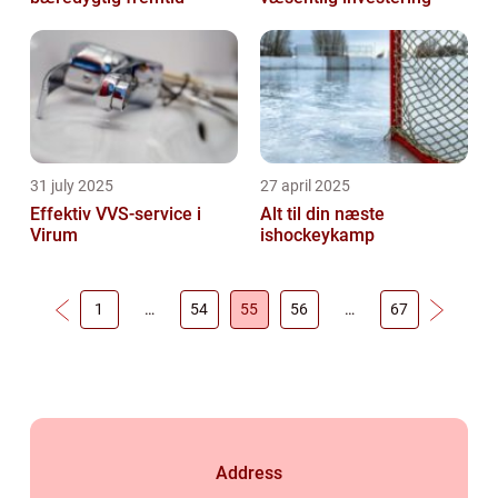
31 july 2025
27 april 2025
Effektiv VVS-service i
Alt til din næste
Virum
ishockeykamp
1
…
54
55
56
…
67
Address