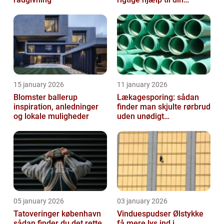
sikkerhed
15 january 2026
11 january 2026
Blomster ballerup
Lækagesporing: sådan
inspiration, anledninger
finder man skjulte rørbrud
og lokale muligheder
uden unødigt
gravearbejde
05 january 2026
03 january 2026
Tatoveringer københavn
Vinduespudser Ølstykke
sådan finder du det rette
få mere lys ind i