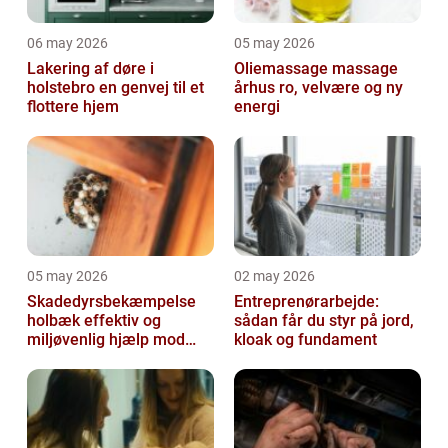
06 may 2026
05 may 2026
Lakering af døre i
Oliemassage massage
holstebro en genvej til et
århus ro, velvære og ny
flottere hjem
energi
05 may 2026
02 may 2026
Skadedyrsbekæmpelse
Entreprenørarbejde:
holbæk effektiv og
sådan får du styr på jord,
miljøvenlig hjælp mod
kloak og fundament
uønskede gæster