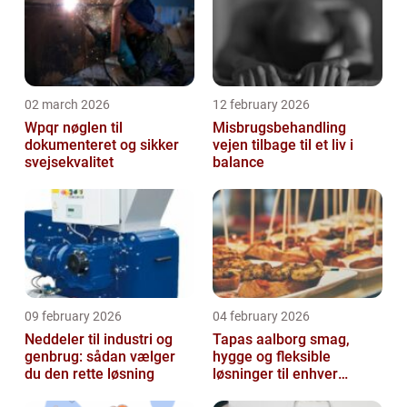
02 march 2026
12 february 2026
Wpqr nøglen til
Misbrugsbehandling
dokumenteret og sikker
vejen tilbage til et liv i
svejsekvalitet
balance
09 february 2026
04 february 2026
Neddeler til industri og
Tapas aalborg smag,
genbrug: sådan vælger
hygge og fleksible
du den rette løsning
løsninger til enhver
lejlighed