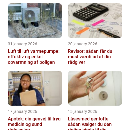
realistisk ejendomsværdi
31 january 2026
20 january 2026
Luft til luft varmepumpe:
Revisor: sådan får du
effektiv og enkel
mest værdi ud af din
opvarmning af boligen
rådgiver
17 january 2026
15 january 2026
Apotek: din genvej til tryg
Låsesmed gentofte
medicin og sund
sådan vælger du den
rådgivning
rigtige hjælp til din