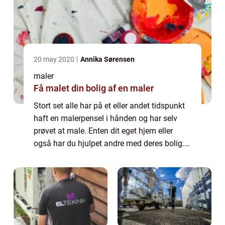
20 may 2020
Annika Sørensen
maler
Få malet din bolig af en maler
Stort set alle har på et eller andet tidspunkt
haft en malerpensel i hånden og har selv
prøvet at male. Enten dit eget hjem eller
også har du hjulpet andre med deres bolig.
Derfor ved de fleste også at nok er det
muligt selv at male, men det resulter...