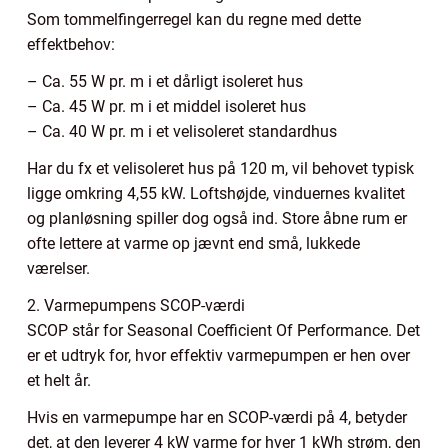
Som tommelfingerregel kan du regne med dette
effektbehov:
– Ca. 55 W pr. m i et dårligt isoleret hus
– Ca. 45 W pr. m i et middel isoleret hus
– Ca. 40 W pr. m i et velisoleret standardhus
Har du fx et velisoleret hus på 120 m, vil behovet typisk
ligge omkring 4,55 kW. Loftshøjde, vinduernes kvalitet
og planløsning spiller dog også ind. Store åbne rum er
ofte lettere at varme op jævnt end små, lukkede
værelser.
2. Varmepumpens SCOP-værdi
SCOP står for Seasonal Coefficient Of Performance. Det
er et udtryk for, hvor effektiv varmepumpen er hen over
et helt år.
Hvis en varmepumpe har en SCOP-værdi på 4, betyder
det, at den leverer 4 kW varme for hver 1 kWh strøm, den