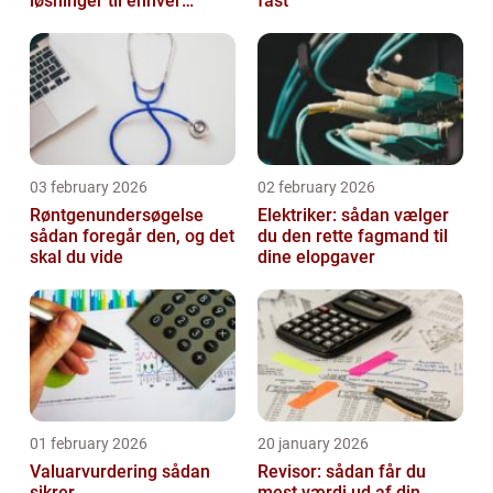
løsninger til enhver
fast
lejlighed
03 february 2026
02 february 2026
Røntgenundersøgelse
Elektriker: sådan vælger
sådan foregår den, og det
du den rette fagmand til
skal du vide
dine elopgaver
01 february 2026
20 january 2026
Valuarvurdering sådan
Revisor: sådan får du
sikrer
mest værdi ud af din