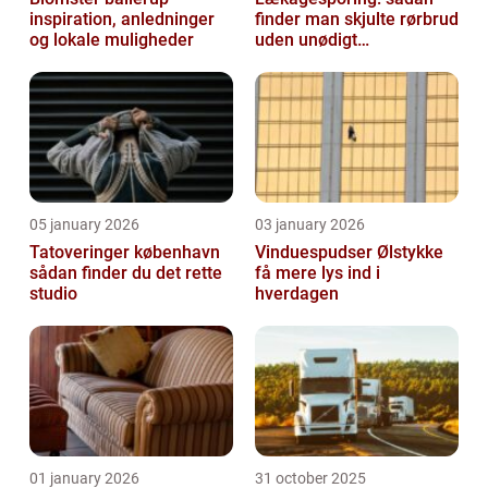
inspiration, anledninger
finder man skjulte rørbrud
og lokale muligheder
uden unødigt
gravearbejde
05 january 2026
03 january 2026
Tatoveringer københavn
Vinduespudser Ølstykke
sådan finder du det rette
få mere lys ind i
studio
hverdagen
01 january 2026
31 october 2025