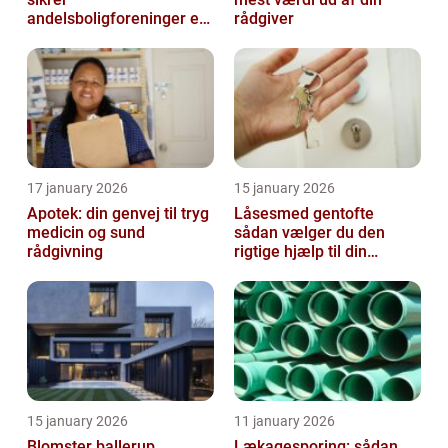
andelsboligforeninger en
rådgiver
realistisk ejendomsværdi
17 january 2026
15 january 2026
Apotek: din genvej til tryg
Låsesmed gentofte
medicin og sund
sådan vælger du den
rådgivning
rigtige hjælp til din
sikkerhed
15 january 2026
11 january 2026
Blomster ballerup
Lækagesporing: sådan