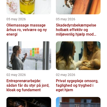
05 may 2026
05 may 2026
Oliemassage massage
Skadedyrsbekæmpelse
århus ro, velvære og ny
holbæk effektiv og
energi
miljøvenlig hjælp mod
uønskede gæster
02 may 2026
02 may 2026
Entreprenørarbejde:
Privat sygepleje omsorg,
sådan får du styr på jord,
faglighed og tryghed i
kloak og fundament
eget hjem