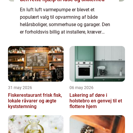
En luft luft varmepumpe er blevet et
populært valg til opvarmning af både
helårsboliger, sommerhuse og garager. Den
er forholdsvis billig at installere, kræver
begrænset vedligeholdelse og kan give en
markant besparelse ...
31 may 2026
06 may 2026
Fiskerestaurant frisk fisk,
Lakering af døre i
lokale råvarer og ægte
holstebro en genvej til et
kyststemning
flottere hjem