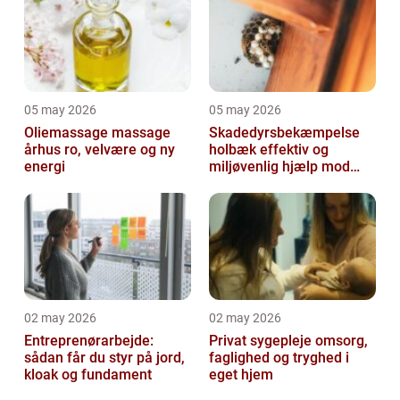
05 may 2026
05 may 2026
Oliemassage massage
Skadedyrsbekæmpelse
århus ro, velvære og ny
holbæk effektiv og
energi
miljøvenlig hjælp mod
uønskede gæster
02 may 2026
02 may 2026
Entreprenørarbejde:
Privat sygepleje omsorg,
sådan får du styr på jord,
faglighed og tryghed i
kloak og fundament
eget hjem