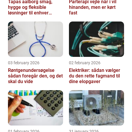
Tapas aalborg smag,
Parterapi vejle når i vil
hygge og fleksible
hinanden, men er kørt
løsninger til enhver
fast
lejlighed
03 february 2026
02 february 2026
Røntgenundersøgelse
Elektriker: sådan vælger
sådan foregår den, og det
du den rette fagmand til
skal du vide
dine elopgaver
01 february 2026
31 january 2026