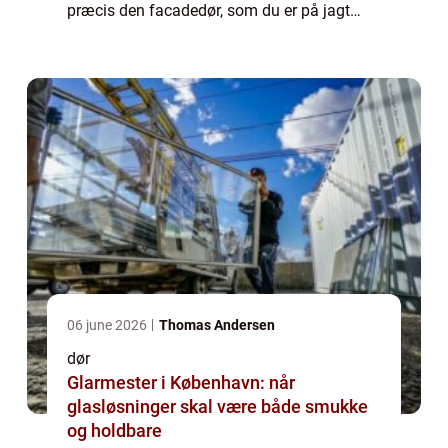
præcis den facadedør, som du er på jagt
efter. I denne artikel hjælper vi dig tips til,
hvilke overvejelser du kan gøre for a...
06 june 2026
Thomas Andersen
dør
Glarmester i København: når
glasløsninger skal være både smukke
og holdbare