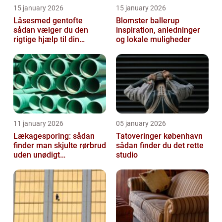
15 january 2026
15 january 2026
Låsesmed gentofte
Blomster ballerup
sådan vælger du den
inspiration, anledninger
rigtige hjælp til din
og lokale muligheder
sikkerhed
11 january 2026
05 january 2026
Lækagesporing: sådan
Tatoveringer københavn
finder man skjulte rørbrud
sådan finder du det rette
uden unødigt
studio
gravearbejde