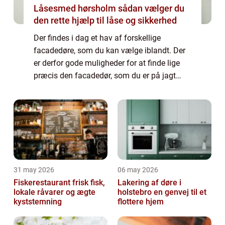
Låsesmed hørsholm sådan vælger du
den rette hjælp til låse og sikkerhed
Der findes i dag et hav af forskellige
facadedøre, som du kan vælge iblandt. Der
er derfor gode muligheder for at finde lige
præcis den facadedør, som du er på jagt
efter. I denne artikel hjælper vi dig tips til,
hvilke overvejelser du kan gøre for a...
31 may 2026
06 may 2026
Fiskerestaurant frisk fisk,
Lakering af døre i
lokale råvarer og ægte
holstebro en genvej til et
kyststemning
flottere hjem