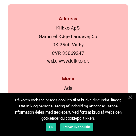
Address
web:
www.klikko.dk
Menu
Ads
About Us
På vores website bruges cookies til at huske dine indstillinger,
Cookies
statistik og personalisering af indhold og annoncer. Denne
information deles med tredjepart. Ved fortsat brug af websiden
Contact
godkender du cookiepolitikken.
Sitemap
Ok
Privatlivspolitik