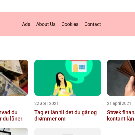
Ads
About Us
Cookies
Contact
22 april 2021
21 april 2021
 hvad du
Tag et lån til det du går og
Stræk fina
r du låner
drømmer om
kontant lån