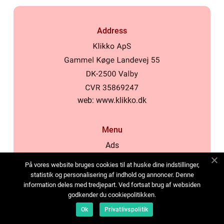
Address
web:
www.klikko.dk
Menu
Ads
About Us
På vores website bruges cookies til at huske dine indstillinger,
Cookies
statistik og personalisering af indhold og annoncer. Denne
information deles med tredjepart. Ved fortsat brug af websiden
Contact
godkender du cookiepolitikken.
Sitemap
Ok
Privatlivspolitik