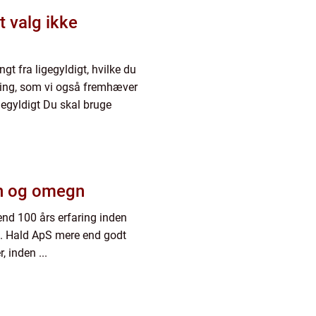
t valg ikke
ngt fra ligegyldigt, hvilke du
ring, som vi også fremhæver
igegyldigt Du skal bruge
en og omegn
nd 100 års erfaring inden
.C. Hald ApS mere end godt
, inden ...