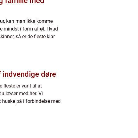
g familie med
ltur, kan man ikke komme
ke mindst i form af øl. Hvad
inner, så er de fleste klar
f indvendige døre
 fleste er vant til at
du læser med her. Vi
 huske på i forbindelse med