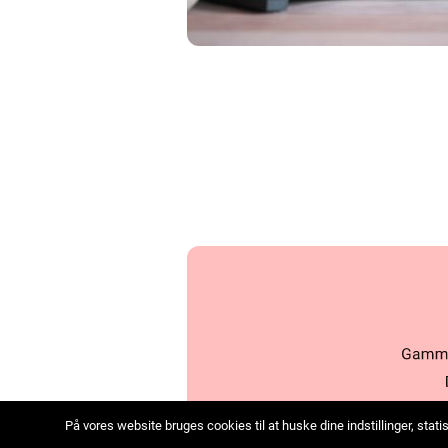
På vores website bruges cookies til at huske dine indstillinger, sta
we