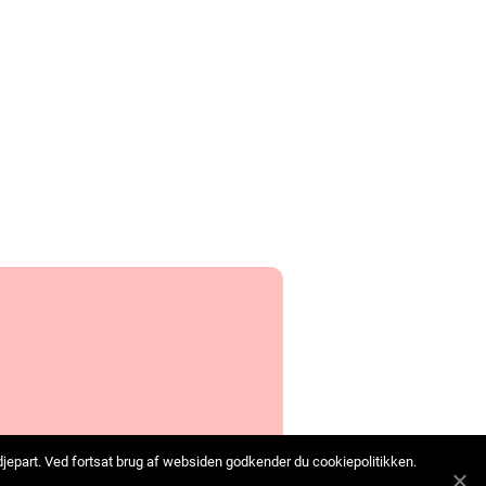
edjepart. Ved fortsat brug af websiden godkender du cookiepolitikken.