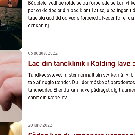
Bådpleje, vedligeholdelse og forberedelse kan v
par enkle tips er din båd klar til at sejle på ingen ti
tage sig god tid og være forberedt. Nedenfor er de
der kan hj...
05 august 2022
Lad din tandklinik i Kolding lave 
Tandkødsvævet mister normalt sin styrke, når vi bli
tab af nogle tænder. Du lider måske af parodontos
tandrødder. Eller du kan have pådraget dig traumer 
samt din kæbe, hv...
20 june 2022