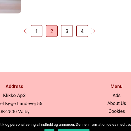
1
2
3
4
Address
Menu
Ads
About Us
Cookies
Contact
tistik og personalisering af indhold og annoncer. Denne information deles med tr
Sitemap
b:
www.klikko.dk