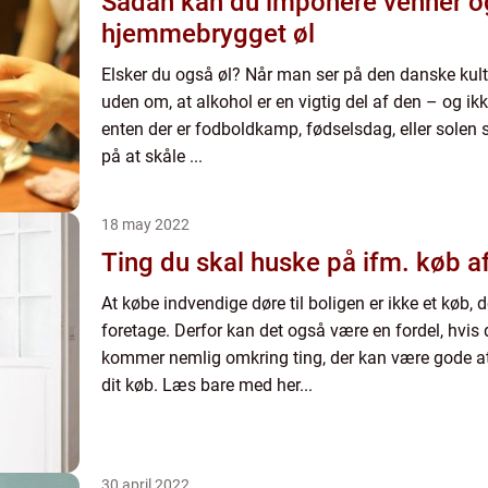
Sådan kan du imponere venner o
hjemmebrygget øl
Elsker du også øl? Når man ser på den danske ku
uden om, at alkohol er en vigtig del af den – og ik
enten der er fodboldkamp, fødselsdag, eller solen sk
på at skåle ...
18 may 2022
Ting du skal huske på ifm. køb a
At købe indvendige døre til boligen er ikke et køb, de
foretage. Derfor kan det også være en fordel, hvis 
kommer nemlig omkring ting, der kan være gode at
dit køb. Læs bare med her...
30 april 2022